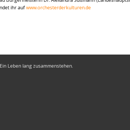
au Bürgermeisterin Dr. Alexandra Sußmann (Landeshauptsta
ndet ihr auf
www.orchesterderkulturen.de
 – Ein Leben lang zusammenstehen.