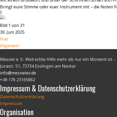
Mit einem Grußwort und unter der Schirmherrschaft von Fr
Bringt eure Stimme oder euer Instrument mit – die Noten fi
1
Bild 1 von 31
30. Juni 2025
firat
Allgemein
Mesnet e. V.: Weil echte Hilfe mehr als nur ein Moment ist
Jurastr. 51, 73734 Esslingen am Neckar
info@mesnetev.de
+49 176 23165862
Impressum & Datenschutzerklärung
Datenschutzerklärung
Impressum
Organisation